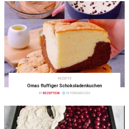
REZEPTE
Omas fluffiger Schokoladenkuchen
BY
REZEPTE38
18 FEBRUAR 2026