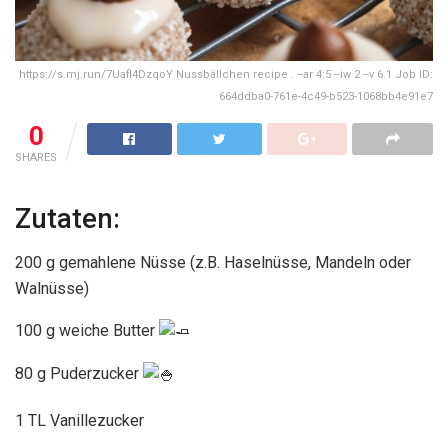
https://s.mj.run/7Uafl4DzqoY Nussbällchen recipe . --ar 4:5 --iw 2 --v 6.1 Job ID:
664ddba0-761e-4c49-b523-1068bb4e91e7
0
SHARES
Zutaten:
200 g gemahlene Nüsse (z.B. Haselnüsse, Mandeln oder
Walnüsse)
100 g weiche Butter
80 g Puderzucker
1 TL Vanillezucker