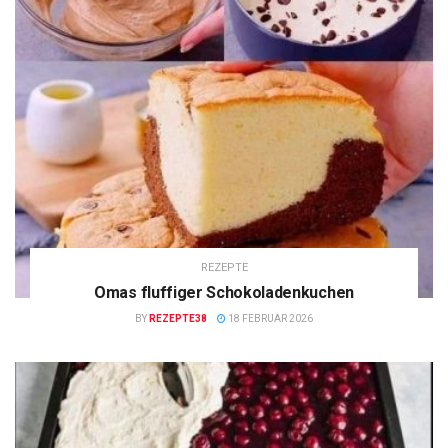
REZEPTE
Omas fluffiger Schokoladenkuchen
BY
REZEPTE38
18 FEBRUAR 2026