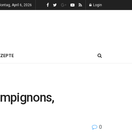
ontag, April 6, 2026
Login
EZEPTE
ampignons,
0