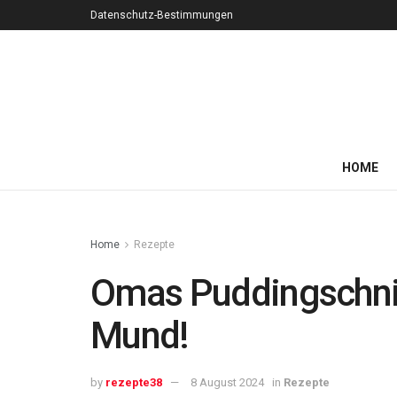
Datenschutz-Bestimmungen
HOME
Home
Rezepte
Omas Puddingschnitt
Mund!
by
rezepte38
8 August 2024
in
Rezepte