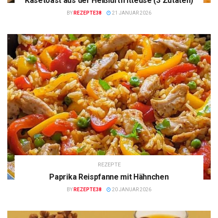
Käsetoast aus der Heißluftfritteuse (3 Zutaten)
BY
REZEPTE38
21 JANUAR 2026
REZEPTE
Paprika Reispfanne mit Hähnchen
BY
REZEPTE38
20 JANUAR 2026