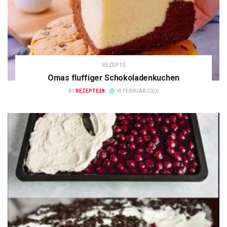
REZEPTE
Omas fluffiger Schokoladenkuchen
BY
REZEPTE38
18 FEBRUAR 2026