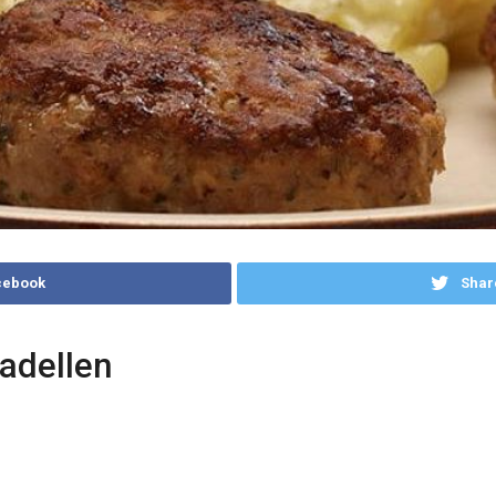
cebook
Shar
adellen