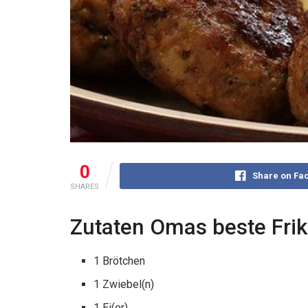
0
Share on Fa
SHARES
Zutaten Omas beste Frik
1 Brötchen
1 Zwiebel(n)
1 Ei(er)