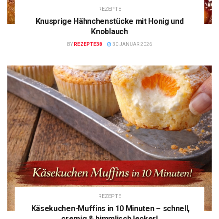
REZEPTE
Knusprige Hähnchenstücke mit Honig und
Knoblauch
BY
REZEPTE38
30 JANUAR 2026
REZEPTE
Käsekuchen-Muffins in 10 Minuten – schnell,
cremig & himmlisch lecker!