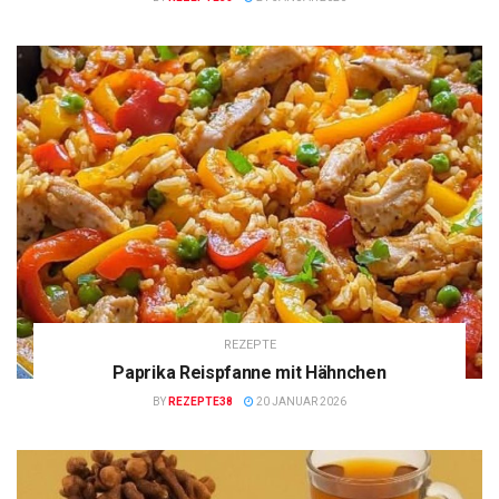
REZEPTE
Paprika Reispfanne mit Hähnchen
BY
REZEPTE38
20 JANUAR 2026