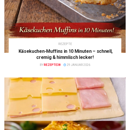
REZEPTE
Käsekuchen-Muffins in 10 Minuten – schnell,
cremig & himmlisch lecker!
BY
REZEPTE38
29 JANUAR 2026