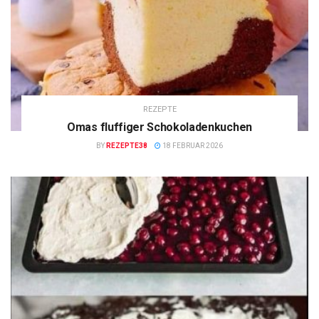
REZEPTE
Omas fluffiger Schokoladenkuchen
BY
REZEPTE38
18 FEBRUAR 2026