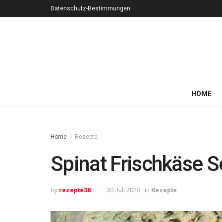
Datenschutz-Bestimmungen
HOME
Home
Rezepte
Spinat Frischkäse S
by
rezepte38
30 Juli 2023
in
Rezepte