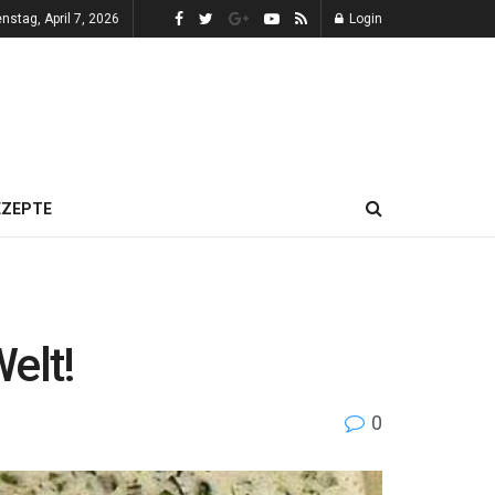
enstag, April 7, 2026
Login
EZEPTE
elt!
0