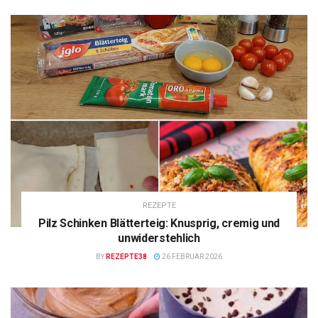
REZEPTE
Pilz Schinken Blätterteig: Knusprig, cremig und
unwiderstehlich
BY
REZEPTE38
26 FEBRUAR 2026