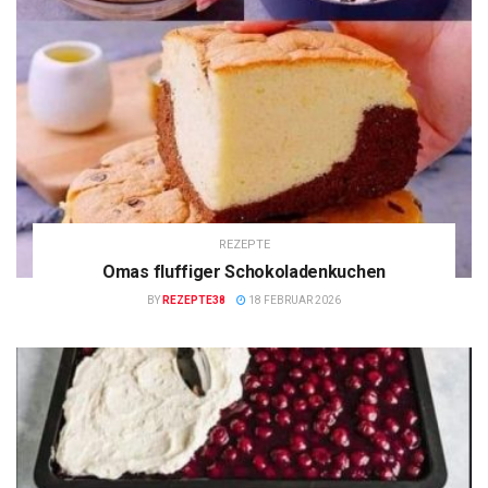
REZEPTE
Omas fluffiger Schokoladenkuchen
BY
REZEPTE38
18 FEBRUAR 2026