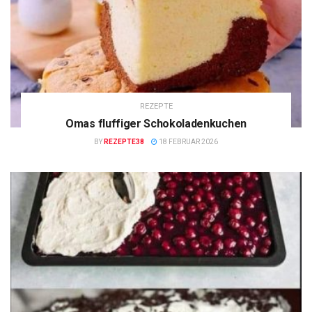
REZEPTE
Omas fluffiger Schokoladenkuchen
BY
REZEPTE38
18 FEBRUAR 2026