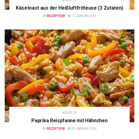
REZEPTE
Käsetoast aus der Heißluftfritteuse (3 Zutaten)
BY
REZEPTE38
21 JANUAR 2026
REZEPTE
Paprika Reispfanne mit Hähnchen
BY
REZEPTE38
20 JANUAR 2026