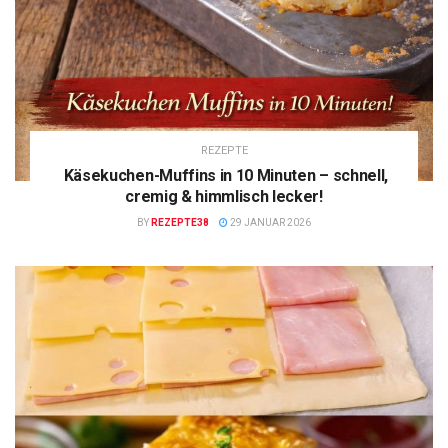
REZEPTE
Käsekuchen-Muffins in 10 Minuten – schnell,
cremig & himmlisch lecker!
BY
REZEPTE38
29 JANUAR 2026