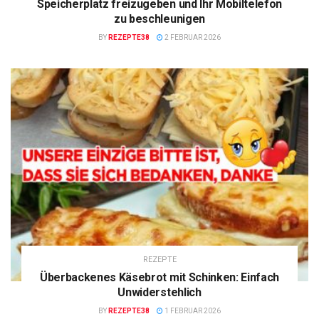
Speicherplatz freizugeben und Ihr Mobiltelefon
zu beschleunigen
BY
REZEPTE38
2 FEBRUAR 2026
REZEPTE
Überbackenes Käsebrot mit Schinken: Einfach
Unwiderstehlich
BY
REZEPTE38
1 FEBRUAR 2026