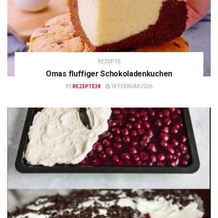
REZEPTE
Omas fluffiger Schokoladenkuchen
BY
REZEPTE38
18 FEBRUAR 2026