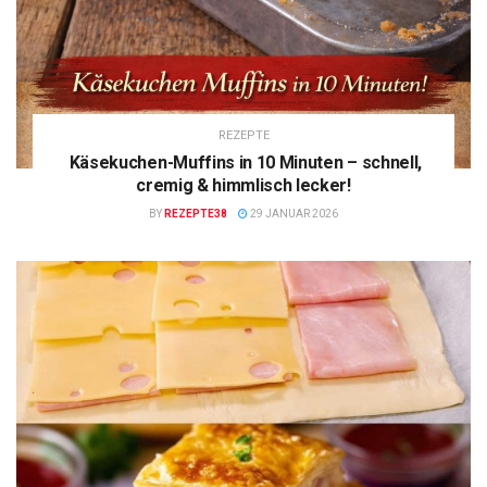
REZEPTE
Käsekuchen-Muffins in 10 Minuten – schnell,
cremig & himmlisch lecker!
BY
REZEPTE38
29 JANUAR 2026