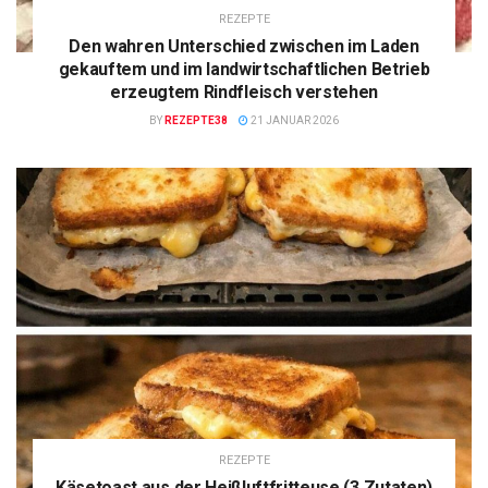
REZEPTE
Den wahren Unterschied zwischen im Laden
gekauftem und im landwirtschaftlichen Betrieb
erzeugtem Rindfleisch verstehen
BY
REZEPTE38
21 JANUAR 2026
REZEPTE
Käsetoast aus der Heißluftfritteuse (3 Zutaten)