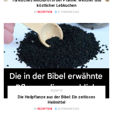
Türkisches Milchbrot in der Pfanne: Weicher und
köstlicher Lebkuchen
BY
REZEPTE38
27 FEBRUAR 2026
REZEPTE
Die Heilpflanze aus der Bibel: Ein zeitloses
Heilmittel
BY
REZEPTE38
26 FEBRUAR 2026