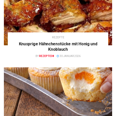
REZEPTE
Knusprige Hähnchenstücke mit Honig und
Knoblauch
BY
REZEPTE38
30 JANUAR 2026