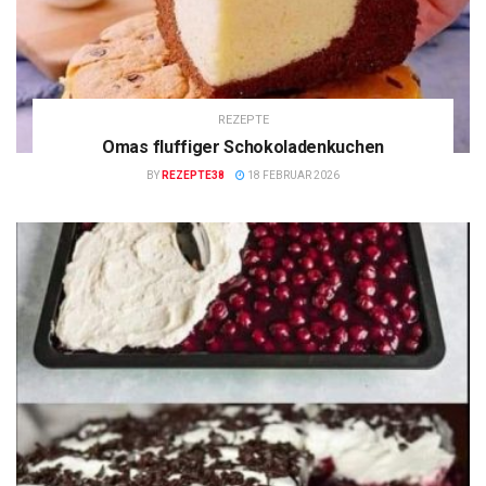
REZEPTE
Omas fluffiger Schokoladenkuchen
BY
REZEPTE38
18 FEBRUAR 2026