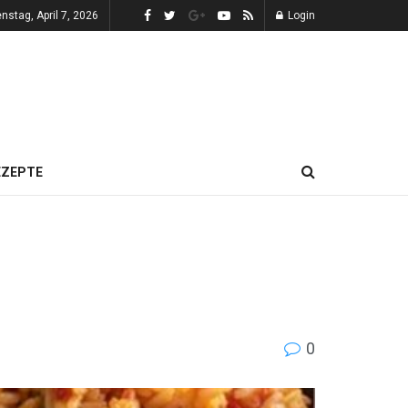
enstag, April 7, 2026
Login
EZEPTE
0