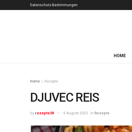
Datenschutz-Bestimmungen
HOME
Home
Rezepte
DJUVEC REIS
by
rezepte38
6 August 2023
in
Rezepte