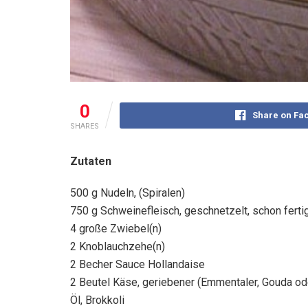
0
Share on Fa
SHARES
Zutaten
500 g Nudeln, (Spiralen)
750 g Schweinefleisch, geschnetzelt, schon ferti
4 große Zwiebel(n)
2 Knoblauchzehe(n)
2 Becher Sauce Hollandaise
2 Beutel Käse, geriebener (Emmentaler, Gouda o
Öl, Brokkoli