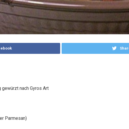
cebook
Shar
g gewürzt nach Gyros Art
der Parmesan)