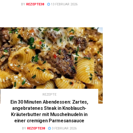
BY
REZEPTE38
13 FEBRUAR 2026
REZEPTE
Ein 30 Minuten Abendessen: Zartes,
angebratenes Steak in Knoblauch-
Kräuterbutter mit Muschelnudeln in
einer cremigen Parmesansauce
BY
REZEPTE38
3 FEBRUAR 2026