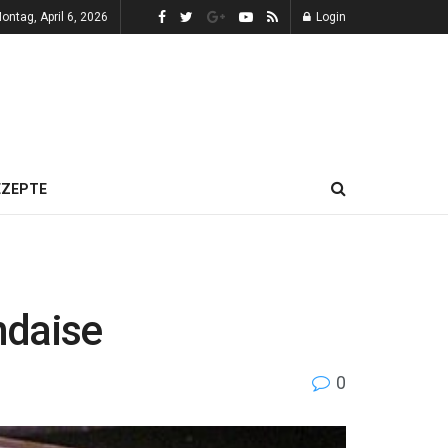
ontag, April 6, 2026
Login
EZEPTE
ndaise
0