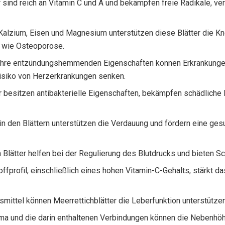
r sind reich an Vitamin C und A und bekämpfen freie Radikale, ve
 Kalzium, Eisen und Magnesium unterstützen diese Blätter die K
n wie Osteoporose.
Ihre entzündungshemmenden Eigenschaften können Erkrankung
Risiko von Herzerkrankungen senken.
er besitzen antibakterielle Eigenschaften, bekämpfen schädliche
 in den Blättern unterstützen die Verdauung und fördern eine g
 Blätter helfen bei der Regulierung des Blutdrucks und bieten Sc
offprofil, einschließlich eines hohen Vitamin-C-Gehalts, stärkt 
gsmittel können Meerrettichblätter die Leberfunktion unterstütze
ma und die darin enthaltenen Verbindungen können die Nebenhöh