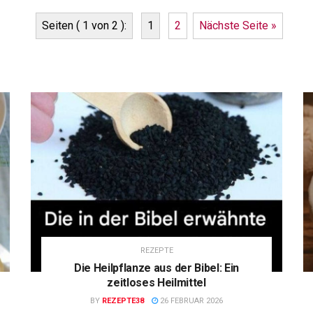
Seiten ( 1 von 2 ):
1
2
Nächste Seite »
REZEPTE
Die Heilpflanze aus der Bibel: Ein
zeitloses Heilmittel
BY
REZEPTE38
26 FEBRUAR 2026