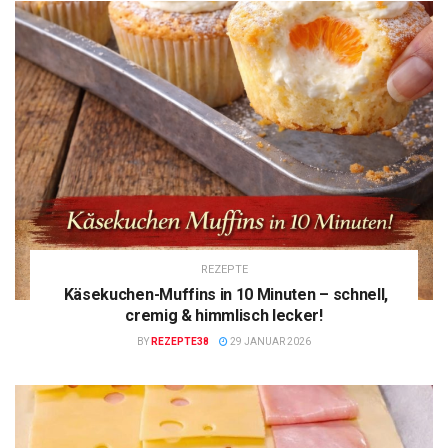
REZEPTE
Käsekuchen-Muffins in 10 Minuten – schnell,
cremig & himmlisch lecker!
BY
REZEPTE38
29 JANUAR 2026