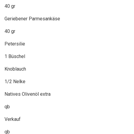
40 gr
Geriebener Parmesankäse
40 gr
Petersilie
1 Büschel
Knoblauch
1/2 Nelke
Natives Olivenöl extra
qb
Verkauf
qb