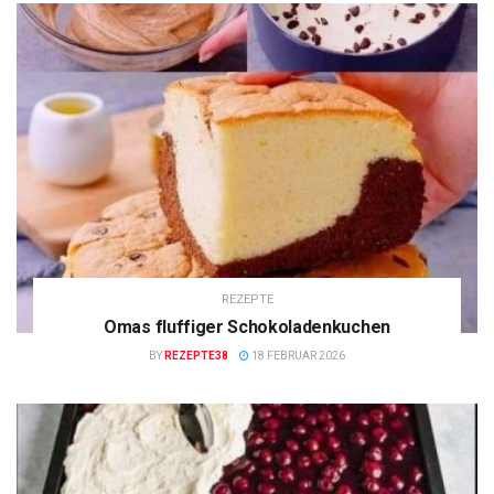
REZEPTE
Omas fluffiger Schokoladenkuchen
BY
REZEPTE38
18 FEBRUAR 2026