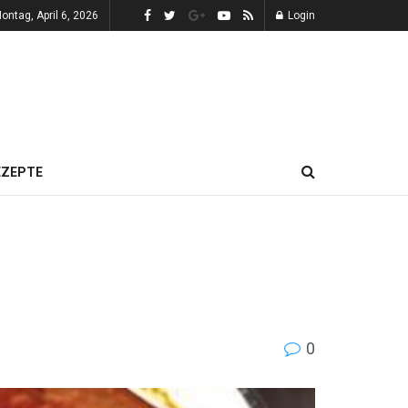
ontag, April 6, 2026
Login
EZEPTE
0