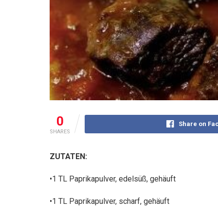
0
Share on Fa
SHARES
ZUTATEN:
•1 TL Paprikapulver, edelsüß, gehäuft
•1
TL Paprikapulver, scharf, gehäuft