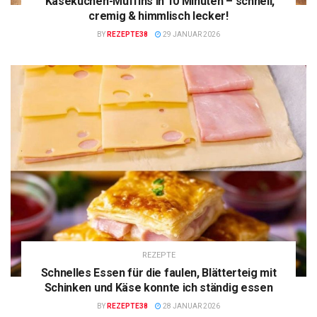
Käsekuchen-Muffins in 10 Minuten – schnell,
cremig & himmlisch lecker!
BY
REZEPTE38
29 JANUAR 2026
REZEPTE
Schnelles Essen für die faulen, Blätterteig mit
Schinken und Käse konnte ich ständig essen
BY
REZEPTE38
28 JANUAR 2026