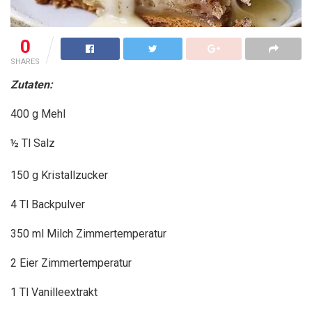
0
SHARES
Zutaten:
400 g Mehl
½ Tl Salz
150 g Kristallzucker
4 Tl Backpulver
350 ml Milch Zimmertemperatur
2 Eier Zimmertemperatur
1 Tl Vanilleextrakt