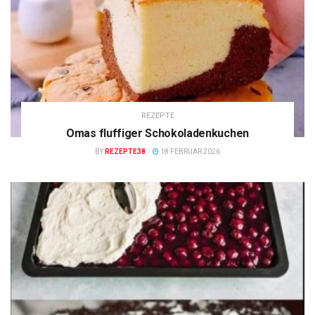
REZEPTE
Omas fluffiger Schokoladenkuchen
BY
REZEPTE38
18 FEBRUAR 2026