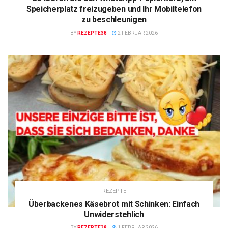
Speicherplatz freizugeben und Ihr Mobiltelefon
zu beschleunigen
BY
REZEPTE38
2 FEBRUAR 2026
REZEPTE
Überbackenes Käsebrot mit Schinken: Einfach
Unwiderstehlich
BY
REZEPTE38
1 FEBRUAR 2026