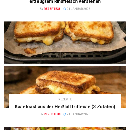
erzeugtem Rindfleisch verstehen
BY
REZEPTE38
21 JANUAR 2026
REZEPTE
Käsetoast aus der Heißluftfritteuse (3 Zutaten)
BY
REZEPTE38
21 JANUAR 2026