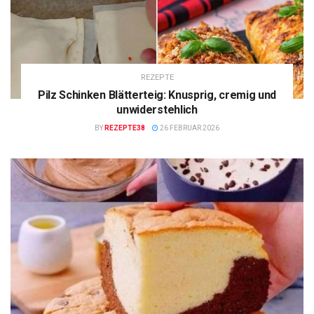
REZEPTE
Pilz Schinken Blätterteig: Knusprig, cremig und
unwiderstehlich
BY
REZEPTE38
26 FEBRUAR 2026