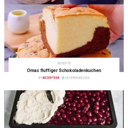
REZEPTE
Omas fluffiger Schokoladenkuchen
BY
REZEPTE38
18 FEBRUAR 2026