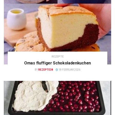
REZEPTE
Omas fluffiger Schokoladenkuchen
BY
REZEPTE38
18 FEBRUAR 2026