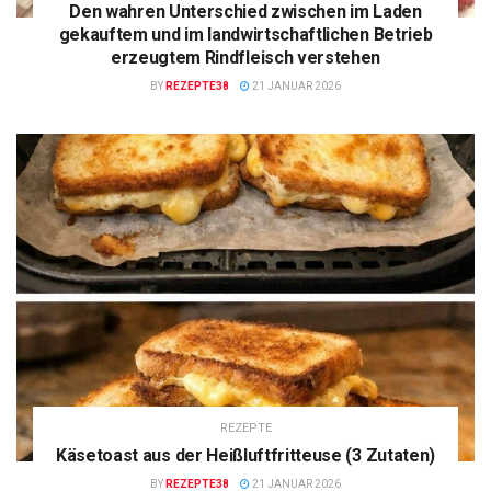
Den wahren Unterschied zwischen im Laden
gekauftem und im landwirtschaftlichen Betrieb
erzeugtem Rindfleisch verstehen
BY
REZEPTE38
21 JANUAR 2026
REZEPTE
Käsetoast aus der Heißluftfritteuse (3 Zutaten)
BY
REZEPTE38
21 JANUAR 2026