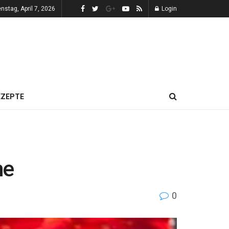
enstag, April 7, 2026
Login
EZEPTE
me
0