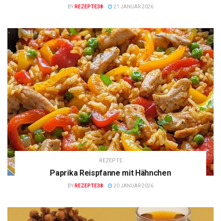
BY
REZEPTE38
21 JANUAR 2026
REZEPTE
Paprika Reispfanne mit Hähnchen
BY
REZEPTE38
20 JANUAR 2026