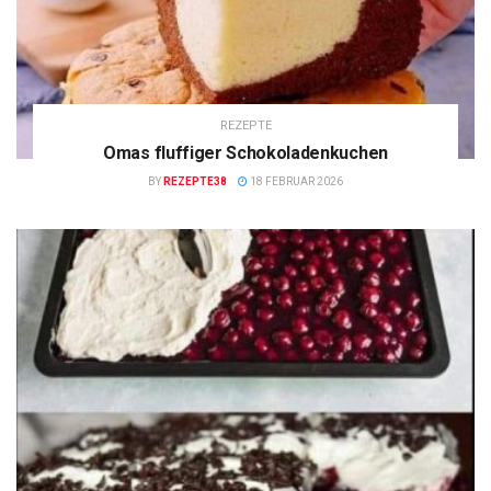
REZEPTE
Omas fluffiger Schokoladenkuchen
BY
REZEPTE38
18 FEBRUAR 2026