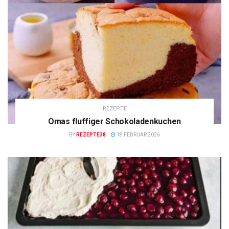
REZEPTE
Omas fluffiger Schokoladenkuchen
BY
REZEPTE38
18 FEBRUAR 2026