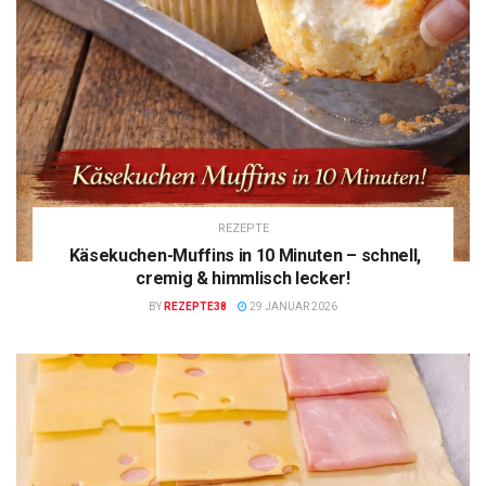
REZEPTE
Käsekuchen-Muffins in 10 Minuten – schnell,
cremig & himmlisch lecker!
BY
REZEPTE38
29 JANUAR 2026