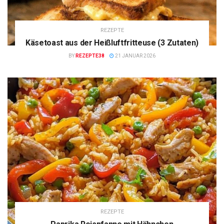
REZEPTE
Käsetoast aus der Heißluftfritteuse (3 Zutaten)
BY
REZEPTE38
21 JANUAR 2026
REZEPTE