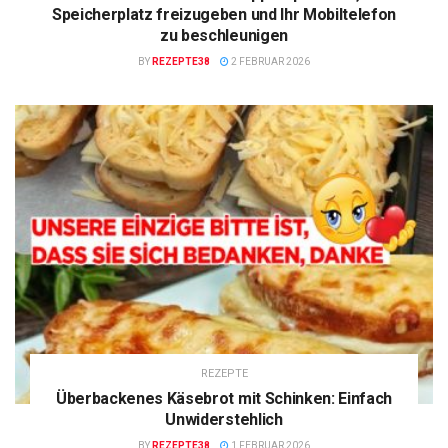
Speicherplatz freizugeben und Ihr Mobiltelefon
zu beschleunigen
BY
REZEPTE38
2 FEBRUAR 2026
REZEPTE
Überbackenes Käsebrot mit Schinken: Einfach
Unwiderstehlich
BY
REZEPTE38
1 FEBRUAR 2026