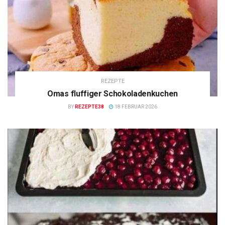
REZEPTE
Omas fluffiger Schokoladenkuchen
BY
REZEPTE38
18 FEBRUAR 2026