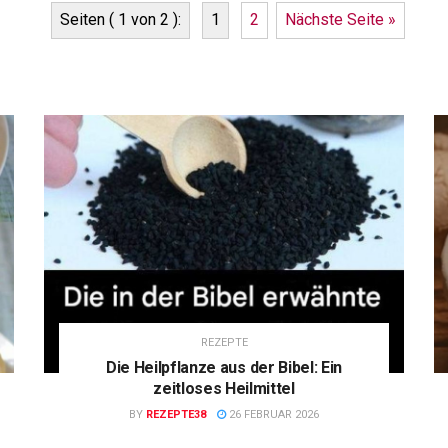
Seiten ( 1 von 2 ):
1
2
Nächste Seite »
REZEPTE
Die Heilpflanze aus der Bibel: Ein
zeitloses Heilmittel
BY
REZEPTE38
26 FEBRUAR 2026