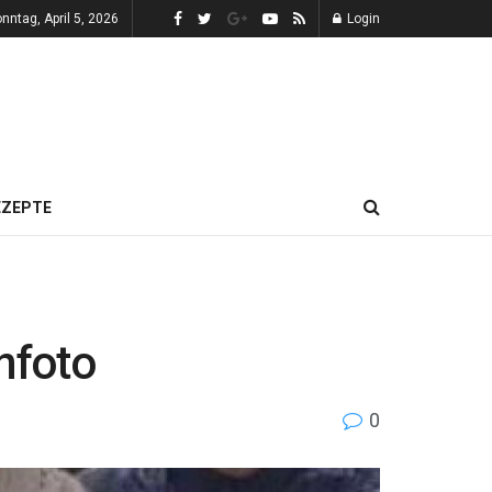
nntag, April 5, 2026
Login
EZEPTE
nfoto
0