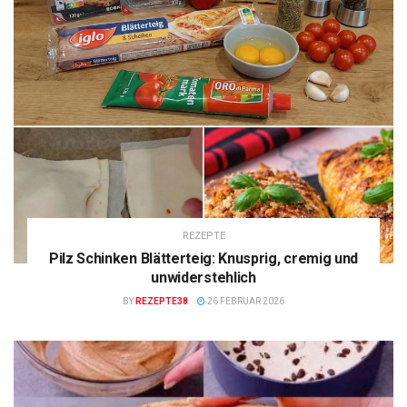
REZEPTE
Pilz Schinken Blätterteig: Knusprig, cremig und
unwiderstehlich
BY
REZEPTE38
26 FEBRUAR 2026