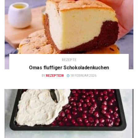
REZEPTE
Omas fluffiger Schokoladenkuchen
BY
REZEPTE38
18 FEBRUAR 2026