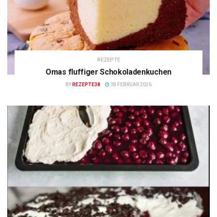
REZEPTE
Omas fluffiger Schokoladenkuchen
BY
REZEPTE38
18 FEBRUAR 2026