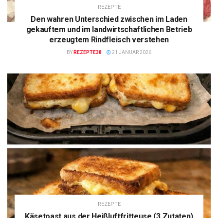
REZEPTE
Den wahren Unterschied zwischen im Laden
gekauftem und im landwirtschaftlichen Betrieb
erzeugtem Rindfleisch verstehen
BY
REZEPTE38
21 JANUAR 2026
REZEPTE
Käsetoast aus der Heißluftfritteuse (3 Zutaten)