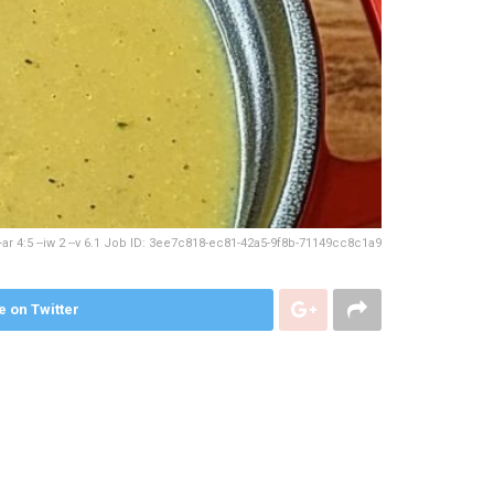
ar 4:5 --iw 2 --v 6.1 Job ID: 3ee7c818-ec81-42a5-9f8b-71149cc8c1a9
e on Twitter