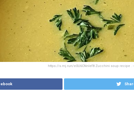
https://s.mj.run/e0U6CNnlef8 Zucchini soup recipe . --
cebook
Shar