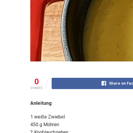
0
Share on Fa
SHARES
Anleitung
1 weiße Zwiebel
450 g Möhren
2 Knoblauchzehen