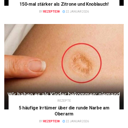
150-mal stärker als Zitrone und Knoblauch!
BY
REZEPTE38
22 JANUAR 2026
REZEPTE
5 häufige Irrtümer über die runde Narbe am
Oberarm
BY
REZEPTE38
22 JANUAR 2026