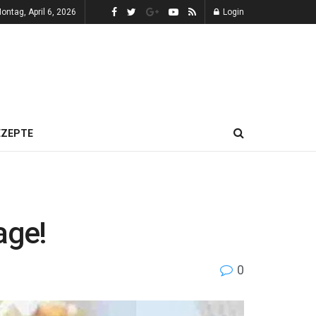
ontag, April 6, 2026
Login
EZEPTE
age!
0