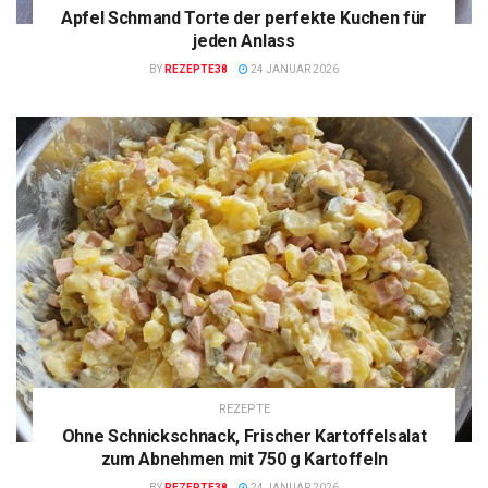
Apfel Schmand Torte der perfekte Kuchen für
jeden Anlass
BY
REZEPTE38
24 JANUAR 2026
REZEPTE
Ohne Schnickschnack, Frischer Kartoffelsalat
zum Abnehmen mit 750 g Kartoffeln
BY
REZEPTE38
24 JANUAR 2026