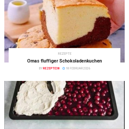
REZEPTE
Omas fluffiger Schokoladenkuchen
BY
REZEPTE38
18 FEBRUAR 2026