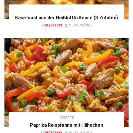
REZEPTE
Käsetoast aus der Heißluftfritteuse (3 Zutaten)
BY
REZEPTE38
21 JANUAR 2026
REZEPTE
Paprika Reispfanne mit Hähnchen
BY
REZEPTE38
20 JANUAR 2026