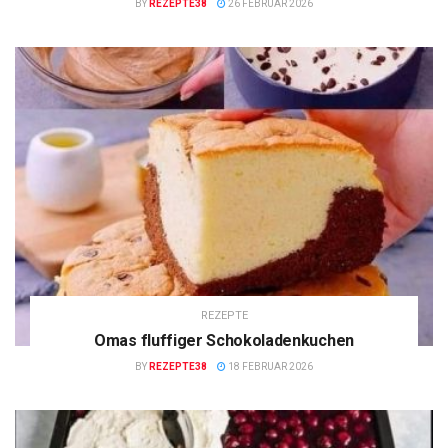
BY
REZEPTE38
26 FEBRUAR 2026
REZEPTE
Omas fluffiger Schokoladenkuchen
BY
REZEPTE38
18 FEBRUAR 2026