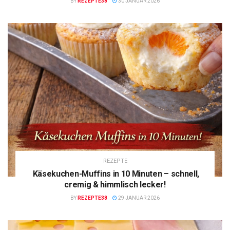
BY
REZEPTE38
30 JANUAR 2026
REZEPTE
Käsekuchen-Muffins in 10 Minuten – schnell,
cremig & himmlisch lecker!
BY
REZEPTE38
29 JANUAR 2026