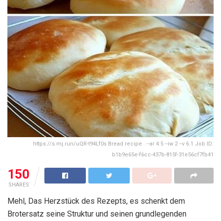
https://s.mj.run/uQR-t94Lf0s Bread recipe . --ar 4:5 --iw 2 --v 6.1 Job ID:
b1b9e65e-f6cc-437b-815f-31e56cf7fb41
150
SHARES
Mehl, Das Herzstück des Rezepts, es schenkt dem
Brotersatz seine Struktur und seinen grundlegenden