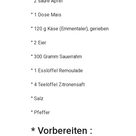
° 2 saure Äpfel
° 1 Dose Mais
° 120 g Käse (Emmentaler), gerieben
° 2 Eier
° 300 Gramm Sauerrahm
° 1 Esslöffel Remoulade
° 4 Teelöffel Zitronensaft
° Salz
° Pfeffer
* Vorbereiten :