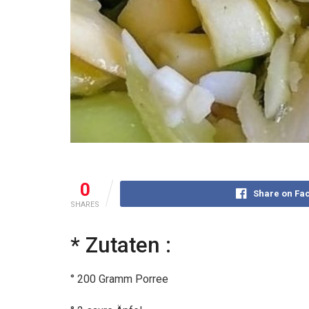
0
Share on Fa
SHARES
* Zutaten :
° 200 Gramm Porree