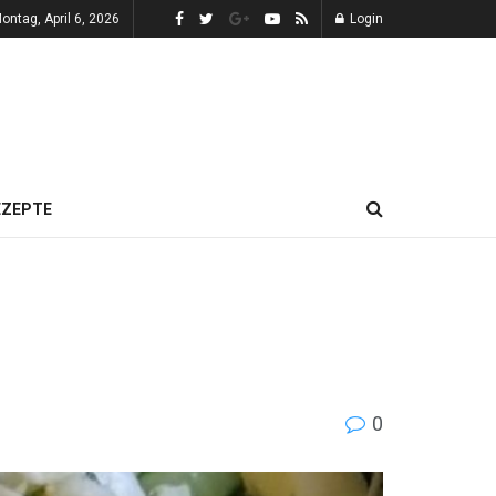
ontag, April 6, 2026
Login
EZEPTE
0