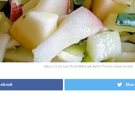
https://s.mj.run/3vCVrMXvLwA Apfel Porree Salat recipe . -
cebook
Shar