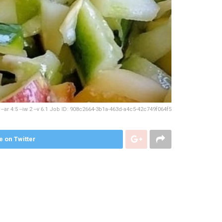
-ar 4:5 --iw 2 --v 6.1 Job ID: 908c2664-3b1a-463d-a4c5-42c749f064f5
e on Twitter