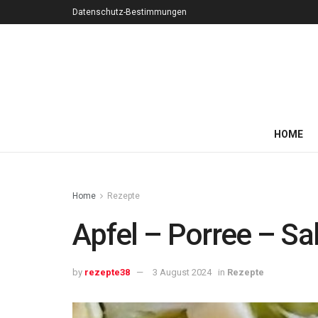
Datenschutz-Bestimmungen
HOME
Home
Rezepte
Apfel – Porree – Sa
by
rezepte38
3 August 2024
in
Rezepte