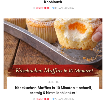
Knoblauch
BY
REZEPTE38
30 JANUAR 2026
REZEPTE
Käsekuchen-Muffins in 10 Minuten – schnell,
cremig & himmlisch lecker!
BY
REZEPTE38
29 JANUAR 2026