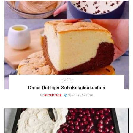
REZEPTE
Omas fluffiger Schokoladenkuchen
BY
REZEPTE38
18 FEBRUAR 2026