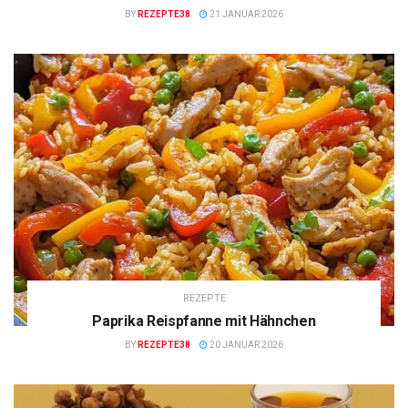
BY
REZEPTE38
21 JANUAR 2026
REZEPTE
Paprika Reispfanne mit Hähnchen
BY
REZEPTE38
20 JANUAR 2026