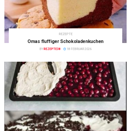
REZEPTE
Omas fluffiger Schokoladenkuchen
BY
REZEPTE38
18 FEBRUAR 2026