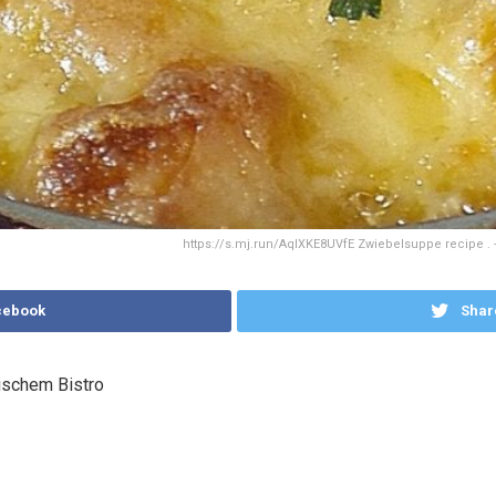
https://s.mj.run/AqlXKE8UVfE Zwiebelsuppe recipe . --
cebook
Shar
ischem Bistro