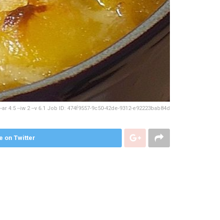
ar 4:5 --iw 2 --v 6.1 Job ID: 474f9557-9c50-42de-9312-e92223bab84d
e on Twitter