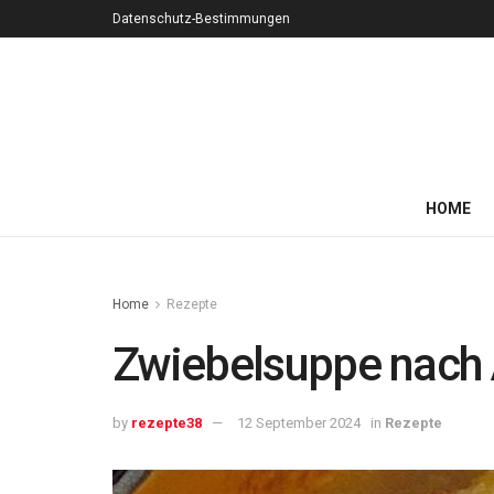
Datenschutz-Bestimmungen
HOME
Home
Rezepte
Zwiebelsuppe nach A
by
rezepte38
12 September 2024
in
Rezepte