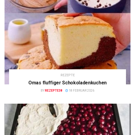
REZEPTE
Omas fluffiger Schokoladenkuchen
BY
REZEPTE38
18 FEBRUAR 2026