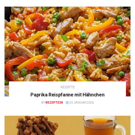
REZEPTE
Paprika Reispfanne mit Hähnchen
BY
REZEPTE38
20 JANUAR 2026