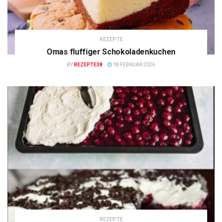
REZEPTE
Omas fluffiger Schokoladenkuchen
BY
REZEPTE38
18 FEBRUAR 2026
REZEPTE