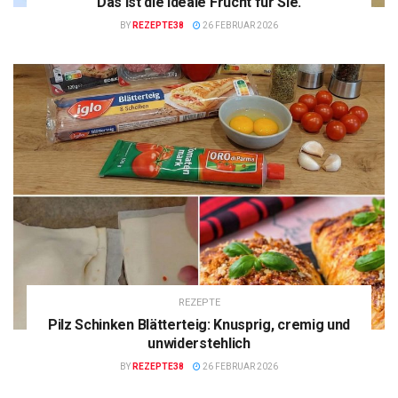
Das ist die ideale Frucht für Sie.
BY
REZEPTE38
26 FEBRUAR 2026
REZEPTE
Pilz Schinken Blätterteig: Knusprig, cremig und
unwiderstehlich
BY
REZEPTE38
26 FEBRUAR 2026