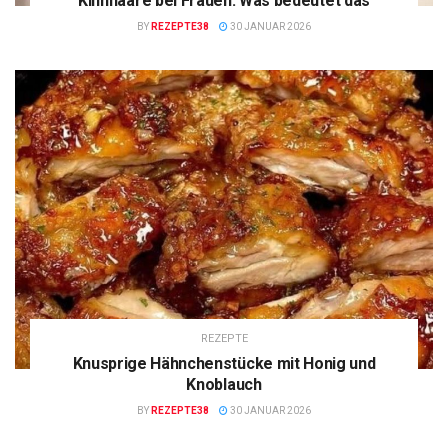
Kinnhaare bei Frauen: Was bedeutet das
BY
REZEPTE38
30 JANUAR 2026
REZEPTE
Knusprige Hähnchenstücke mit Honig und
Knoblauch
BY
REZEPTE38
30 JANUAR 2026