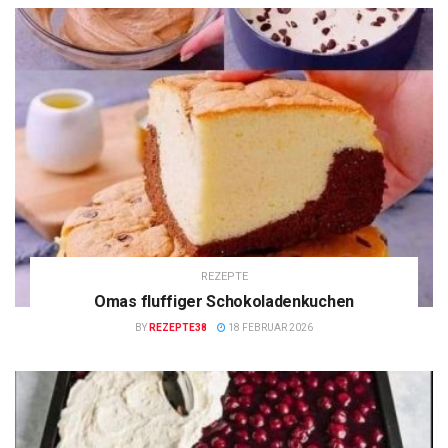
REZEPTE
Omas fluffiger Schokoladenkuchen
BY
REZEPTE38
18 FEBRUAR 2026