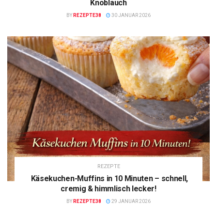
Knoblauch
BY
REZEPTE38
30 JANUAR 2026
REZEPTE
Käsekuchen-Muffins in 10 Minuten – schnell,
cremig & himmlisch lecker!
BY
REZEPTE38
29 JANUAR 2026