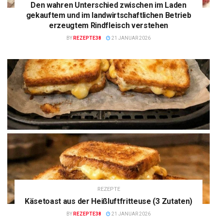
Den wahren Unterschied zwischen im Laden
gekauftem und im landwirtschaftlichen Betrieb
erzeugtem Rindfleisch verstehen
BY
REZEPTE38
21 JANUAR 2026
REZEPTE
Käsetoast aus der Heißluftfritteuse (3 Zutaten)
BY
REZEPTE38
21 JANUAR 2026