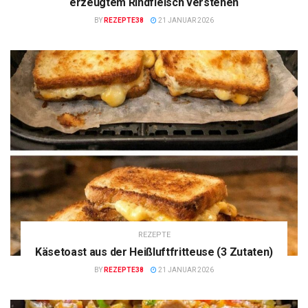
erzeugtem Rindfleisch verstehen
BY
REZEPTE38
21 JANUAR 2026
REZEPTE
Käsetoast aus der Heißluftfritteuse (3 Zutaten)
BY
REZEPTE38
21 JANUAR 2026